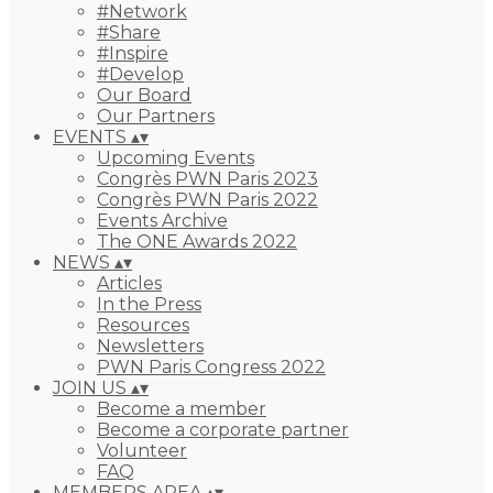
#Network
#Share
#Inspire
#Develop
Our Board
Our Partners
EVENTS
▴
▾
Upcoming Events
Congrès PWN Paris 2023
Congrès PWN Paris 2022
Events Archive
The ONE Awards 2022
NEWS
▴
▾
Articles
In the Press
Resources
Newsletters
PWN Paris Congress 2022
JOIN US
▴
▾
Become a member
Become a corporate partner
Volunteer
FAQ
MEMBERS AREA
▴
▾