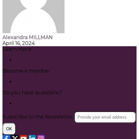
Alexandra MILLMAN
April 16, 2024
Learn more
ABOUT US
Become a member
JOIN US
Do you have questions?
CONTACT US
Subscribe to the Newsletter
OK