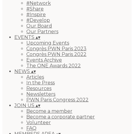
#Network
#Share
#Inspire
#Develop
Our Board
Our Partners
EVENTS
▴
▾
Upcoming Events
Congrès PWN Paris 2023
Congrès PWN Paris 2022
Events Archive
The ONE Awards 2022
NEWS
▴
▾
Articles
In the Press
Resources
Newsletters
PWN Paris Congress 2022
JOIN US
▴
▾
Become a member
Become a corporate partner
Volunteer
FAQ
MEMBERS AREA
▴
▾